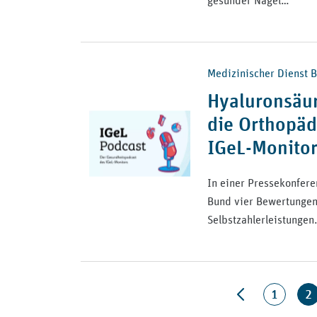
gesunder Nägel…
Medizinischer Dienst B
Hyaluronsäur
die Orthopäd
IGeL-Monitor
In einer Pressekonfere
Bund vier Bewertungen
Selbstzahlerleistunge
1
2