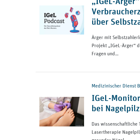
„IGeL-Ärger“
Verbraucherz
über Selbstz
Ärger mit Selbstzahlerl
Projekt „IGeL-Ärger“ d
Fragen und…
Medizinischer Dienst Bu
IGeL-Monitor
bei Nagelpilz
Das wissenschaftliche 
Lasertherapie Nagelpil