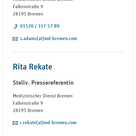
Falkenstraße 9
28195 Bremen
Telefon:
01520 / 317 57 89
E-Mail:
s.adams(at)md-bremen.com
Rita Rekate
Stellv. Pressereferentin
Medizinischer Dienst Bremen
Falkenstraße 9
28195 Bremen
E-Mail:
r.rekate(at)md-bremen.com