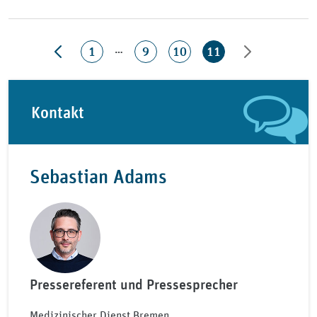
…
1
9
10
11
Kontakt
Sebastian Adams
Pressereferent und Pressesprecher
Medizinischer Dienst Bremen