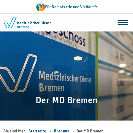
Zum Inhalt springen
Für Demokratie und Vielfalt
Der MD Bremen
Sie sind hier:
Der MD Bremen
Startseite
Über uns