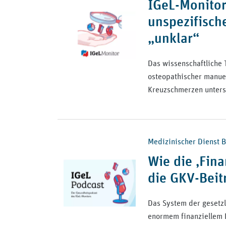
IGeL-Monitor
unspezifisch
„unklar“
Das wissenschaftliche 
osteopathischer manuel
Kreuzschmerzen unter
Medizinischer Dienst B
Wie die ‚Fin
die GKV-Beitr
Das System der gesetzl
enormem finanziellem D