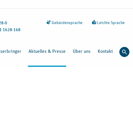
Gebärdensprache
Leichte Sprache
28-0
1 1628-168
gserbringer
Aktuelles & Presse
Über uns
Kontakt
Such