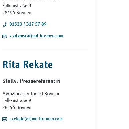
Falkenstraße 9
28195 Bremen
Telefon:
01520 / 317 57 89
E-Mail:
s.adams(at)md-bremen.com
Rita Rekate
Stellv. Pressereferentin
Medizinischer Dienst Bremen
Falkenstraße 9
28195 Bremen
E-Mail:
r.rekate(at)md-bremen.com