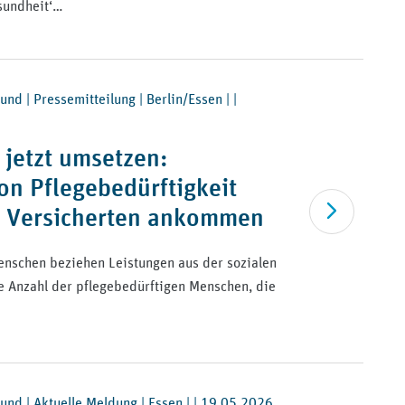
sundheit‘…
nd | Pressemitteilung | Berlin/Essen | |
 jetzt umsetzen:
on Pflegebedürftigkeit
Artikel lesen
n Versicherten ankommen
enschen beziehen Leistungen aus der sozialen
e Anzahl der pflegebedürftigen Menschen, die
nd | Aktuelle Meldung | Essen | |
19.05.2026