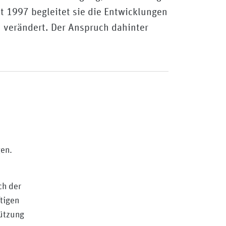
it 1997 begleitet sie die Entwicklungen
h verändert. Der Anspruch dahinter
gen.
ch der
tigen
ützung