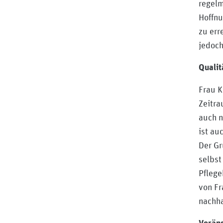
regelm
Hoffnu
zu err
jedoch
Qualit
Frau K
Zeitra
auch n
ist au
Der Gr
selbst
Pflege
von F
nachh