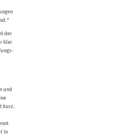
fungen
nd.“
hl der
r klar
fungs-
en und
ine
t kurz.
ennt
t in