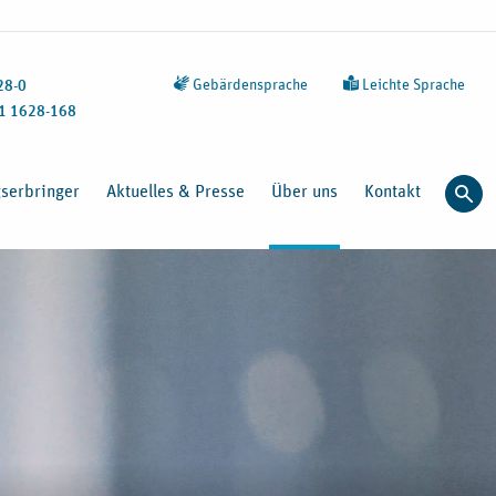
Gebärdensprache
Leichte Sprache
28-0
1 1628-168
gserbringer
Aktuelles & Presse
Über uns
Kontakt
Such