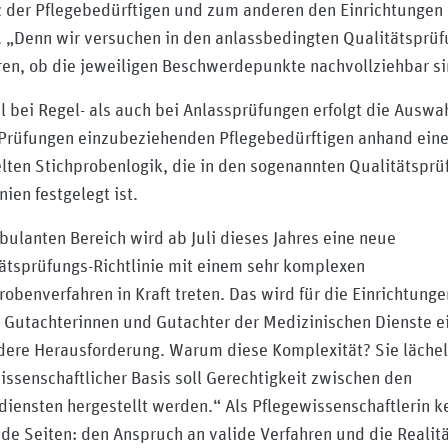
 der Pflegebedürftigen und zum anderen den Einrichtungen
. „Denn wir versuchen in den anlassbedingten Qualitätsprü
ren, ob die jeweiligen Beschwerdepunkte nachvollziehbar si
 bei Regel- als auch bei Anlassprüfungen erfolgt die Auswa
 Prüfungen einzubeziehenden Pflegebedürftigen anhand eine
lten Stichprobenlogik, die in den sogenannten Qualitätsprü
nien festgelegt ist.
ulanten Bereich wird ab Juli dieses Jahres eine neue
ätsprüfungs-Richtlinie mit einem sehr komplexen
robenverfahren in Kraft treten. Das wird für die Einrichtung
e Gutachterinnen und Gutachter der Medizinischen Dienste e
ere Herausforderung. Warum diese Komplexität? Sie lächel
issenschaftlicher Basis soll Gerechtigkeit zwischen den
diensten hergestellt werden.“ Als Pflegewissenschaftlerin k
ide Seiten: den Anspruch an valide Verfahren und die Realitä