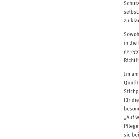
Schutz
selbst
zu klä
Sowohl
in die
gerege
Richtli
Im amb
Qualit
Stichp
für di
besond
„Auf w
Pflege
sie be