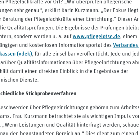
en Pflegefachkräfte vor Ort? „Wir überprüfen pflegerische
ngen sehr genau“, erklärt Karin Kurzmann. „Der Fokus liegt
r Beratung der Pflegefachkräfte einer Einrichtung.“ Dieser A
die Qualitätsprüfungen. Die Ergebnisse der Prüfungen bleib
www.pflegelotse.de
intern, sondern werden u. a. auf
, einem
Verbandes
ngigen und kostenlosen Informationsportal des
kassen (vdek)
, für alle einsehbar veröffentlicht. Jede und je
arüber Qualitätsinformationen über Pflegeeinrichtungen ab
hält damit einen direkten Einblick in die Ergebnisse der
nischen Dienste.
chiedliche Stichprobenverfahren
eschwerden über Pflegeeinrichtungen gehören zum Arbeitsa
ams. Frau Kurzmann betrachtet sie als wichtigen Impuls vo
 „Wenn Leistungen und Qualität hinterfragt werden, schaue
nau den beanstandeten Bereich an.“ Dies dient zum einen 