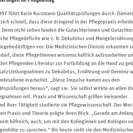
erungen im Pflegealltag
997 führt Karin Kurzmann Qualitätsprüfungen durch. Damal
 sich schnell, dass diese dringend in der Pflegepraxis erforde
 Denn nicht selten fanden die Gutachterinnen und Gutachter
iche Pflegedefizite wie z. B. Dekubitus und Mangelernährun
legebedürftigen vor. Die Medizinischen Dienste erkannten s
darf, diese Pflegethemen wissenschaftlich aufzuarbeiten u
den Pflegenden Literatur zur Fortbildung an die Hand zu ge
satzstellungnahmen zu Dekubitus, Ernährung und Demenz 
ndesebene erarbeitet. „Diese Impulse kamen aus den
ätsprüfungen heraus“, sagt sie. Sie selbst wirkte an allen di
ngnahmen mit. Praxis und Wissenschaft griffen ineinander.
d ihrer Tätigkeit studierte sie Pflegewissenschaft. Der Wec
en Praxis und Theorie prägte ihren Blick. „Gerade am Anfan
orm hilfreich, auch, um mit den Kolleginnen und Kollegen vo
genhöhe zu sprechen.“ Bis heute sieht sie den Medizinische