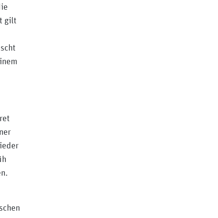
die
 gilt
ascht
einem
ret
ner
ieder
üh
en.
nschen