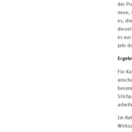
der Pr
neue, 
es, di
derzei
es auc
Jahr d
Ergebn
Für Ka
anscha
besond
Stichp
arbeit
Im Rah
Wirksa