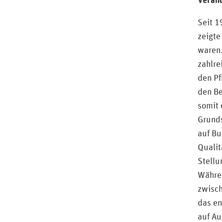
Veränd
Seit 1
zeigte
waren.
zahlre
den Pf
den Be
somit 
Grund
auf Bu
Qualit
Stellu
Währen
zwisch
das en
auf Au