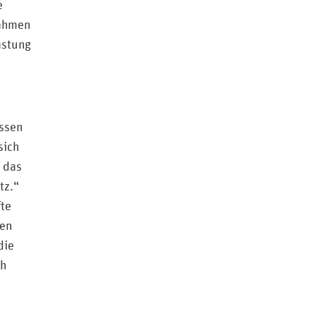
e
nahmen
astung
issen
sich
 das
tz.“
fte
den
die
ch