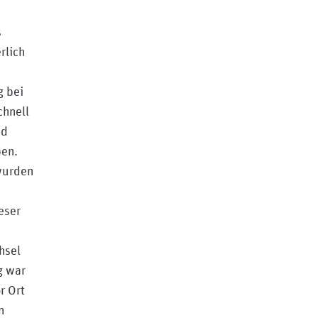
s
rlich
g bei
chnell
nd
ben.
wurden
eser
hsel
g war
r Ort
n