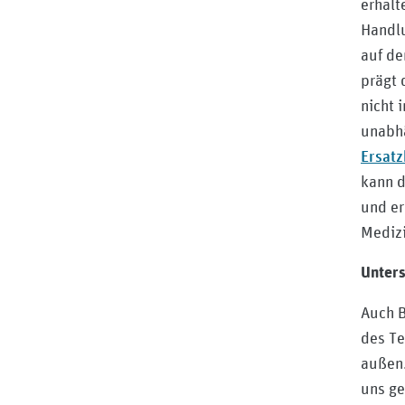
erhalt
Handlu
auf de
prägt 
nicht 
unabhä
Ersatz
kann d
und er
Medizi
Unters
Auch B
des Te
außen.
uns ge