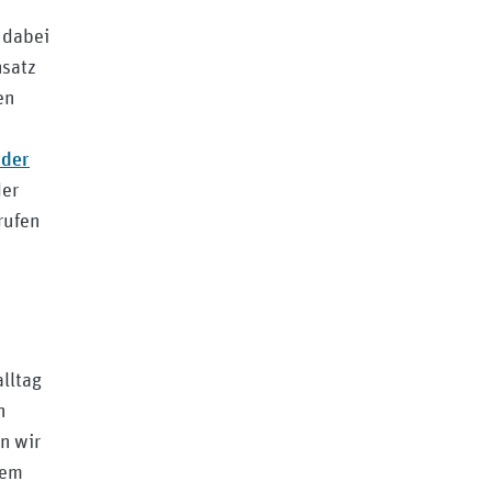
 dabei
nsatz
en
 der
der
rufen
lltag
n
n wir
dem