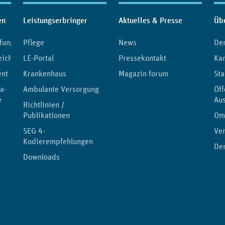
en
Leistungserbringer
Aktuelles & Presse
Üb
fung
Pflege
News
De
eichnis
LE-Portal
Pressekontakt
Kar
ent
Krankenhaus
Magazin forum
Sta
a-
Ambulante Versorgung
Öff
e
Au
Richtlinien /
Publikationen
Om
SEG 4-
Ver
Kodierempfehlungen
Der
Downloads