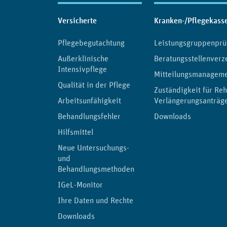
Inhaltsübersicht
Versicherte
Kranken-/Pflegekass
Pflegebegutachtung
Leistungsgruppenprü
Außerklinische
Beratungsstellenverz
Intensivpflege
Mitteilungsmanagem
Qualität in der Pflege
Zuständigkeit für Reh
Arbeitsunfähigkeit
Verlängerungsanträg
Behandlungsfehler
Downloads
Hilfsmittel
Neue Untersuchungs-
und
Behandlungsmethoden
IGeL-Monitor
Ihre Daten und Rechte
Downloads