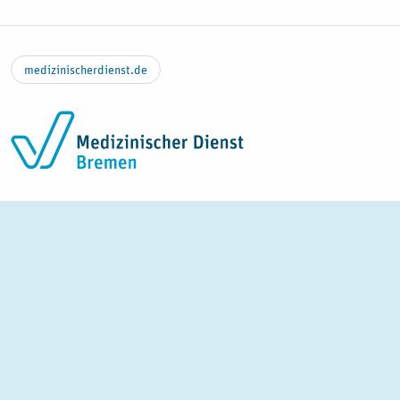
Zum Inhalt springen
medizinischerdienst.de