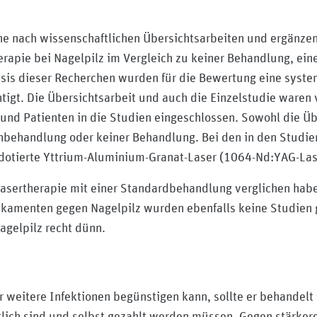
he nach wissenschaftlichen Übersichtsarbeiten und ergänzen
rapie bei Nagelpilz im Vergleich zu keiner Behandlung, ein
sis dieser Recherchen wurden für die Bewertung eine system
tigt. Die Übersichtsarbeit und auch die Einzelstudie waren 
nd Patienten in die Studien eingeschlossen. Sowohl die Übe
einbehandlung oder keiner Behandlung. Bei den in den Studi
dotierte Yttrium-Aluminium-Granat-Laser (1064-Nd:YAG-Las
Lasertherapie mit einer Standardbehandlung verglichen hab
kamenten gegen Nagelpilz wurden ebenfalls keine Studien 
agelpilz recht dünn.
er weitere Infektionen begünstigen kann, sollte er behandelt
tlich sind und selbst gezahlt werden müssen. Gegen stärkere 