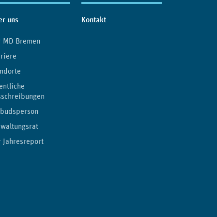
er uns
Kontakt
r MD Bremen
riere
ndorte
entliche
sschreibungen
budsperson
waltungsrat
 Jahresreport