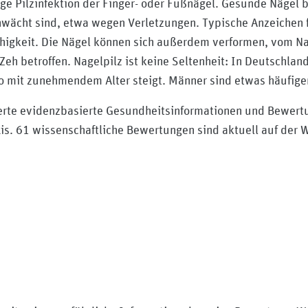
ige Pilzinfektion der Finger- oder Fußnägel. Gesunde Näge
chwächt sind, etwa wegen Verletzungen. Typische Anzeichen f
higkeit. Die Nägel können sich außerdem verformen, vom N
Zeh betroffen. Nagelpilz ist keine Seltenheit: In Deutschla
o mit zunehmendem Alter steigt. Männer sind etwas häufiger
herte evidenzbasierte Gesundheitsinformationen und Bewer
xis. 61 wissenschaftliche Bewertungen sind aktuell auf der 