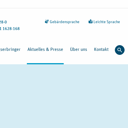
Gebärdensprache
Leichte Sprache
28-0
1 1628-168
gserbringer
Aktuelles & Presse
Über uns
Kontakt
Such